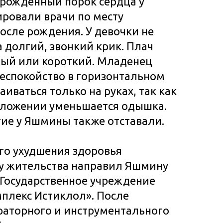
врожденный порок сердца у
ровали врачи по месту
после рождения. У девочки не
а долгий, звонкий крик. Плач
лый или короткий. Младенец
еспокойство в горизонтальном
иваться только на руках, так как
оложении уменьшается одышка.
тие у Яшмины также отставали.
го ухудшения здоровья
ту жительства направил Яшмину
 Государственное учреждение
плекс Истиклол». После
раторного и инструментального