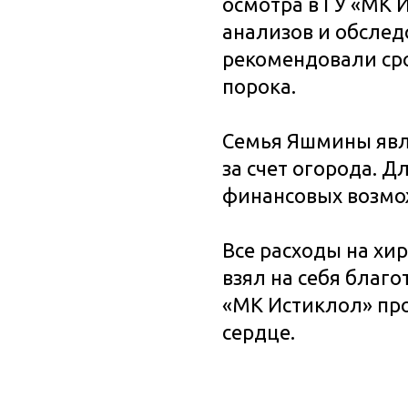
осмотра в ГУ «МК 
анализов и обсле
рекомендовали ср
порока.
Семья Яшмины явл
за счет огорода. Д
финансовых возмож
Все расходы на хи
взял на себя благо
«МК Истиклол» пр
сердце.