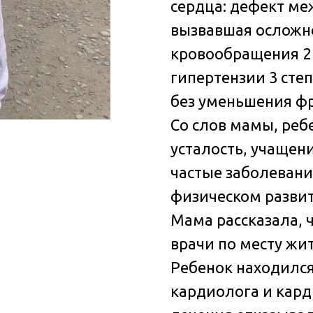
сердца: дефект м
вызвавшая осложне
кровообращения 2 
гипертензии 3 сте
без уменьшения фр
Со слов мамы, реб
усталость, учащени
частые заболевани
физическом развит
Мама рассказала, 
врачи по месту жит
Ребенок находилс
кардиолога и кард