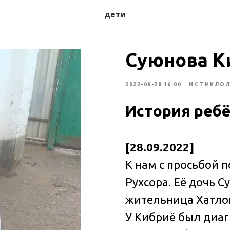
дети
Суюнова Киб
2022-09-28 16:00
ИСТИКЛО
История реб
[28.09.2022]
К нам с просьбой 
Рухсора. Её дочь
Су
жительница Хатлон
У Кибриё был диа