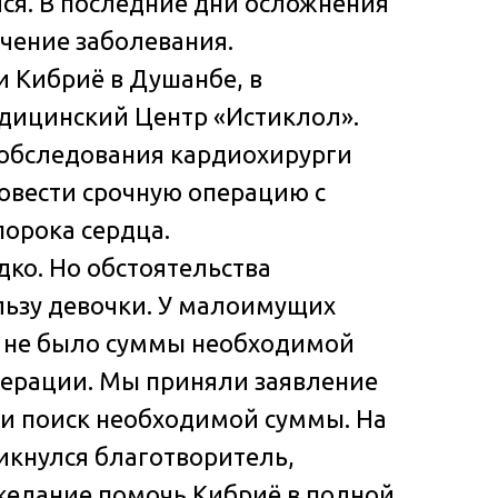
ся. В последние дни осложнения
ечение заболевания.
 Кибриё в Душанбе, в
ицинский Центр «Истиклол».
 обследования кардиохирурги
овести срочную операцию с
орока сердца.
дко. Но обстоятельства
льзу девочки. У малоимущих
 не было суммы необходимой
перации. Мы приняли заявление
и поиск необходимой суммы. На
икнулся благотворитель,
желание помочь Кибриё в полной