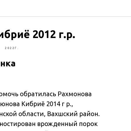
риё 2012 г.р.
Л
2022Г.
ёнка
помочь обратилась Рахмонова
юнова Кибриё 2014 г р.,
ской области, Вахшский район.
гностирован врожденный порок