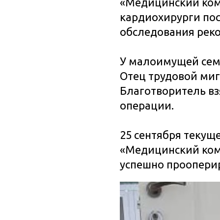
«Медицинский комп
кардиохирурги по
обследования рек
У малоимущей семь
Отец трудовой миг
Благотворитель взя
операции.
25 сентября текущ
«Медицинский ком
успешно проопери