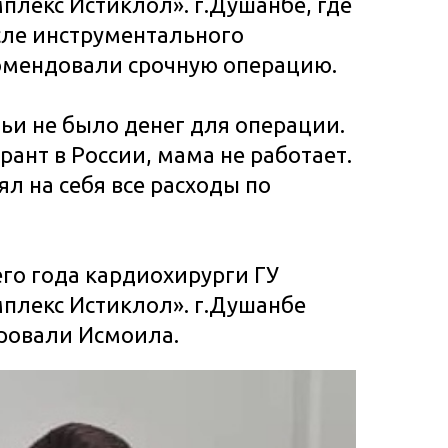
лекс Истиклол». г.Душанбе, где
сле инструментального
омендовали срочную операцию.
и не было денег для операции.
рант в России, мама не работает.
л на себя все расходы по
его года кардиохирурги ГУ
плекс Истиклол». г.Душанбе
ровали Исмоила.