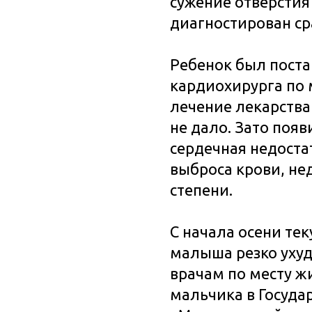
сужение отверстия
диагностирован ср
Ребенок был поста
кардиохирурга по 
лечение лекарства
не дало. Зато поя
сердечная недоста
выброса крови, не
степени.
С начала осени те
малыша резко ухуд
врачам по месту ж
мальчика в Госуда