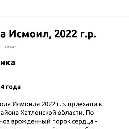
 Исмоил, 2022 г.р.
Л
2024Г.
ёнка
24 года
да Исмоила 2022 г.р. приехали к
района Хатлонской области. По
ноз врожденный порок сердца -