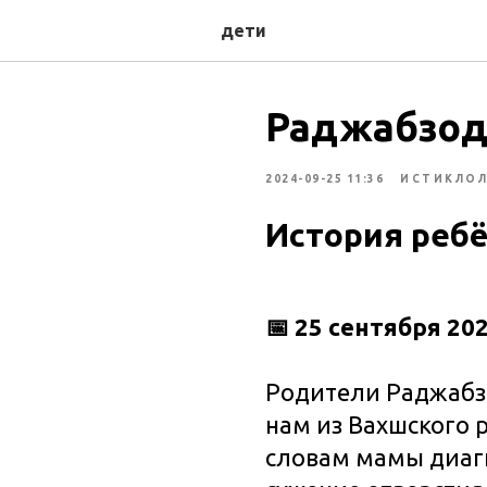
дети
Раджабзода
2024-09-25 11:36
ИСТИКЛО
История реб
📅 25 сентября 20
Родители Раджабзо
нам из Вахшского 
словам мамы диаг