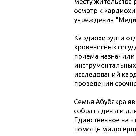
месту жительства 
осмотр к кардиохи
учреждения “Меди
Кардиохирурги отд
кровеносных сосуд
приема назначили
инструментальных 
исследований кард
проведении срочн
Семья Абубакра я
собрать деньги для
Единственное на чт
помощь милосердн