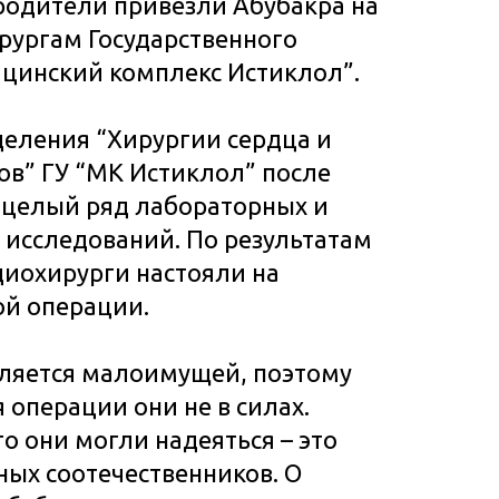
родители привезли Абубакра на
рургам Государственного
цинский комплекс Истиклол”.
еления “Хирургии сердца и
ов” ГУ “МК Истиклол” после
 целый ряд лабораторных и
исследований. По результатам
иохирурги настояли на
ой операции.
вляется малоимущей, поэтому
 операции они не в силах.
о они могли надеяться – это
ых соотечественников. О