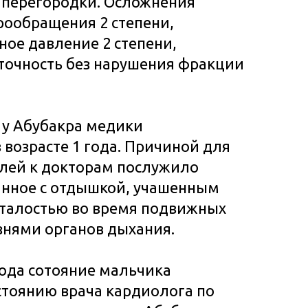
перегородки. Осложнения
рообращения 2 степени,
ое давление 2 степени,
точность без нарушения фракции
 у Абубакра медики
 возрасте 1 года. Причиной для
лей к докторам послужило
анное с отдышкой, учашенным
сталостью во время подвижных
знями органов дыхания.
ода сотояние мальчика
стоянию врача кардиолога по