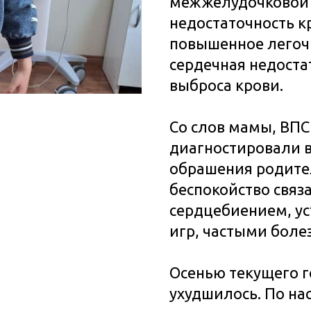
межжелудочковой 
недостаточность к
повышенное легочн
сердечная недоста
выброса крови.
Со слов мамы, ВПС
диагностировали в
обрашения родите
беспокойство связ
сердцебиением, у
игр, частыми боле
Осенью текущего г
ухудшилось. По на